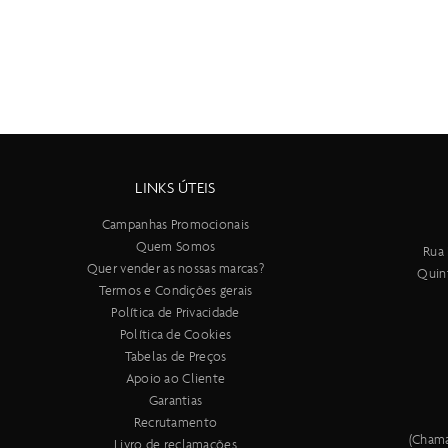
LINKS ÚTEIS
Campanhas Promocionais
Quem Somos
Rua 
Quer vender as nossas marcas?
Quin
Termos e Condições gerais
Política de Privacidade
Política de Cookies
Tabelas de Preços
Apoio ao Cliente
Garantias
Recrutamento
(Chama
Livro de reclamações