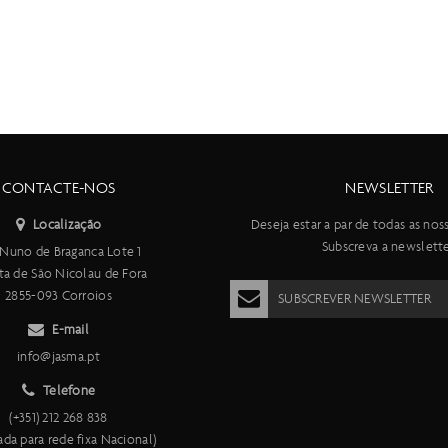
CONTACTE-NOS
NEWSLETTER
Localização
Deseja estar a par de todas as nos
Subscreva a newslette
Nuno de Braganca Lote 1
ta de São Nicolau de Fora
2855-093 Corroios
SUBSCREVER NEWSLETTER
E-mail
info@jasma.pt
Telefone
(+351) 212 268 838
da para rede fixa Nacional)