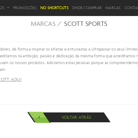
OS
PROMOÇÕES
NO SHORTCUTS
ONDE COMPRAR
MARCAS
CONTA
MARCAS /
SCOTT SPORTS
dores, de forma a inspirar os atletas e entusiastas a ultrapassar os seus limi
Acreditamos na ambição, paixão e dedicação da mesma forma que acreditamos
e usam os nossos produtos. Adoramos estas pessoas porque as compreendemo
nam.
COTT AQUI
VOLTAR ATRÁS