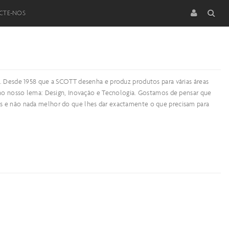
CTE-NOS
tes. Desde 1958 que a SCOTT desenha e produz produtos para várias áreas
 no nosso lema: Design, Inovação e Tecnologia. Gostamos de pensar que
s e não nada melhor do que lhes dar exactamente o que precisam para