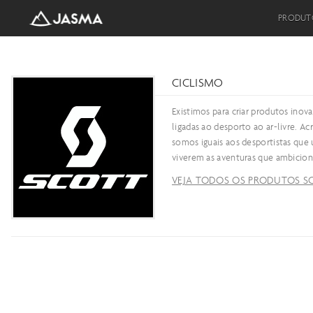
PRODUT
CICLISMO
Existimos para criar produtos inova
ligadas ao desporto ao ar-livre. 
somos iguais aos desportistas qu
viverem as aventuras que ambicio
VEJA TODOS OS PRODUTOS S