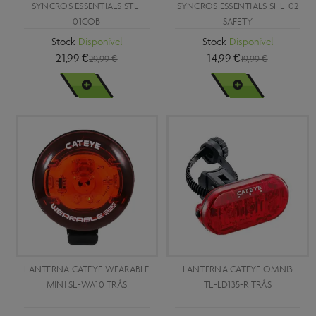
SYNCROS ESSENTIALS STL-
SYNCROS ESSENTIALS SHL-02
01COB
SAFETY
Stock
Disponível
Stock
Disponível
21,99 €
14,99 €
29,99 €
19,99 €
VER MAIS
VER MAIS
LANTERNA CATEYE WEARABLE
LANTERNA CATEYE OMNI3
MINI SL-WA10 TRÁS
TL-LD135-R TRÁS