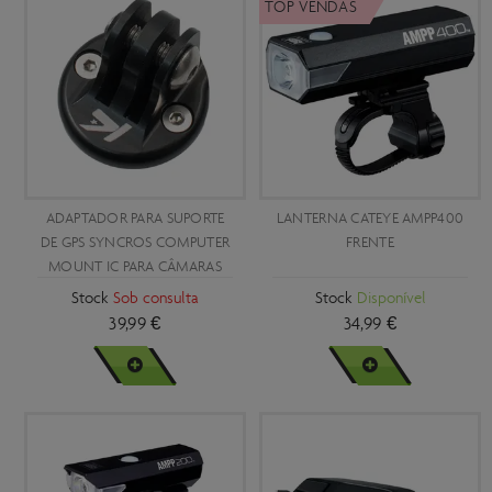
TOP VENDAS
ADAPTADOR PARA SUPORTE
LANTERNA CATEYE AMPP400
DE GPS SYNCROS COMPUTER
FRENTE
MOUNT IC PARA CÂMARAS
GOPRO
Stock
Sob consulta
Stock
Disponível
39,99 €
34,99 €
VER MAIS
VER MAIS