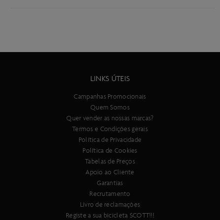
LINKS ÚTEIS
Campanhas Promocionais
Quem Somos
Quer vender as nossas marcas?
Termos e Condições gerais
Política de Privacidade
Política de Cookies
Tabelas de Preços
Apoio ao Cliente
Garantias
Recrutamento
Livro de reclamações
Registe a sua bicicleta SCOTT!!!