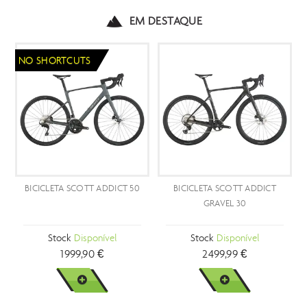
EM DESTAQUE
RTCUTS
PROMOÇÃ
- 15 %
TA SCOTT ADDICT 50
BICICLETA SCOTT ADDICT
BICICLETA 
GRAVEL 30
ock
Disponível
Stock
Disponível
Stock
1999,90 €
2499,99 €
5499,9
VER MAIS
VER MAIS
V