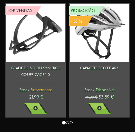
 VENDAS
PROMOÇÃO
TOP V
- 33 %
ADE DE BIDON SYNCROS
CAPACETE SCOTT ARX
SAPA
COUPE CAGE 1.0
Stock
Brevemente
Stock
Disponível
21,99 €
53,89 €
79,99 €
VER MAIS
VER MAIS