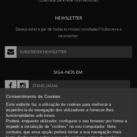
(Chamada para rede fixa Nacional)
NEWSLETTER
Deseja estar a par de todas as nossas novidades? Subscreva a
newsletter.
SUBSCREVER NEWSLETTER
SIGA-NOS EM:
STAND JASMA
Consentimento de Cookies
SCOTT PORTUGAL
Este website faz a utilização de cookies para melhorar a
experiência de navegação dos utilizadores e fornecer-lhes
SYNCROS PORTUGAL
funcionalidades adicionais.
Poderá, enquanto utilizador, configurar o seu browser por forma a
BERGAMONT PORTUGAL
impedir a instalação de "cookies" no seu computador. Note,
contudo, que essa opção poderá tornar a sua navegação mais