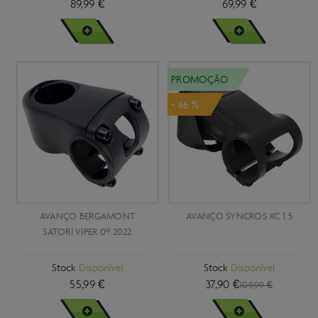
89,99 €
69,99 €
VER MAIS
VER MAIS
PROMOÇÃO
- 66 %
AVANÇO BERGAMONT
AVANÇO SYNCROS XC 1.5
SATORI VIPER 0º 2022
Stock
Disponível
Stock
Disponível
55,99 €
37,90 €
109,99 €
VER MAIS
VER MAIS