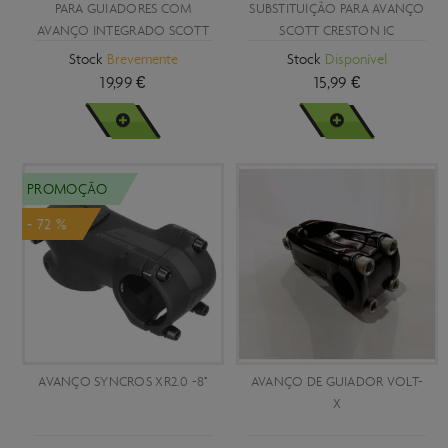
PARA GUIADORES COM
SUBSTITUIÇÃO PARA AVANÇO
AVANÇO INTEGRADO SCOTT
SCOTT CRESTON IC
FRASER IC
Stock
Brevemente
Stock
Disponível
19,99 €
15,99 €
VER MAIS
VER MAIS
PROMOÇÃO
- 72 %
AVANÇO SYNCROS XR2.0 -8°
AVANÇO DE GUIADOR VOLT-
X