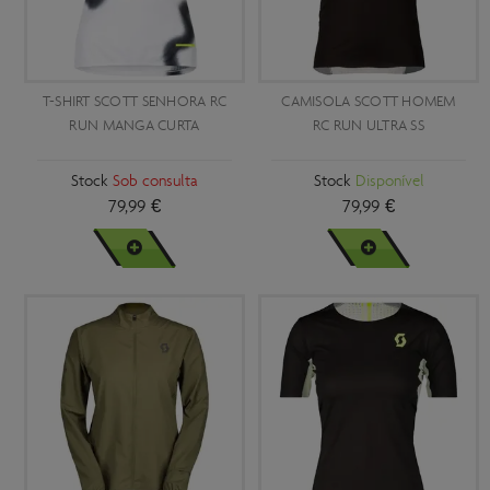
T-SHIRT SCOTT SENHORA RC
CAMISOLA SCOTT HOMEM
RUN MANGA CURTA
RC RUN ULTRA SS
Stock
Sob consulta
Stock
Disponível
79,99 €
79,99 €
VER MAIS
VER MAIS