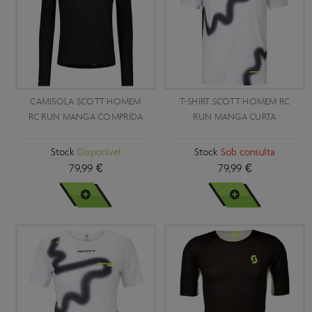
CAMISOLA SCOTT HOMEM
T-SHIRT SCOTT HOMEM RC
RC RUN MANGA COMPRIDA
RUN MANGA CURTA
Stock
Disponível
Stock
Sob consulta
79,99 €
79,99 €
VER MAIS
VER MAIS