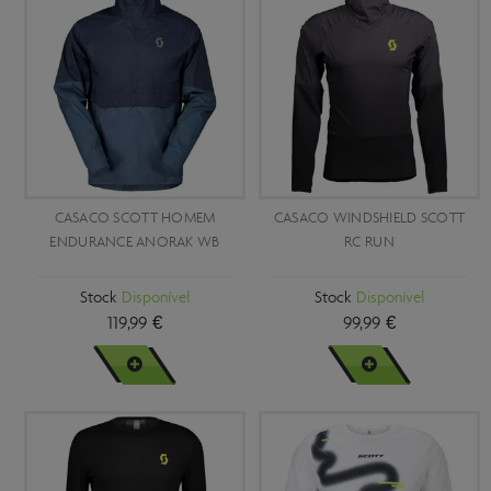
CASACO SCOTT HOMEM
CASACO WINDSHIELD SCOTT
ENDURANCE ANORAK WB
RC RUN
Stock
Disponível
Stock
Disponível
119,99 €
99,99 €
VER MAIS
VER MAIS