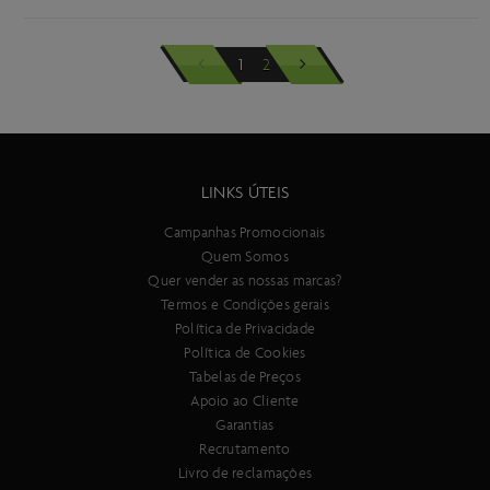
1
2
LINKS ÚTEIS
Campanhas Promocionais
Quem Somos
Quer vender as nossas marcas?
Termos e Condições gerais
Política de Privacidade
Política de Cookies
Tabelas de Preços
Apoio ao Cliente
Garantias
Recrutamento
Livro de reclamações