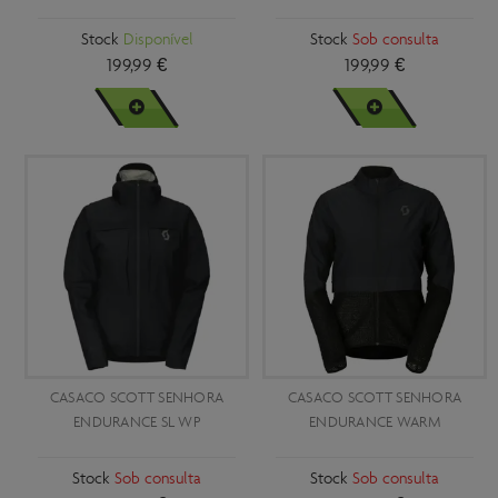
XL
Stock
Disponível
Stock
Sob consulta
XS
199,99 €
199,99 €
XXL
VER MAIS
VER MAIS
CASACO SCOTT SENHORA
CASACO SCOTT SENHORA
ENDURANCE SL WP
ENDURANCE WARM
Stock
Sob consulta
Stock
Sob consulta