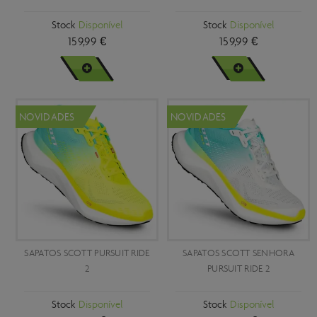
41
Vermelho
Stock
Disponível
Stock
Disponível
42
159,99 €
159,99 €
42,5
VER MAIS
VER MAIS
43
44
NOVIDADES
NOVIDADES
44,5
45
45,5
46
47
SAPATOS SCOTT PURSUIT RIDE
SAPATOS SCOTT SENHORA
47,5
2
PURSUIT RIDE 2
48,5
Stock
Disponível
Stock
Disponível