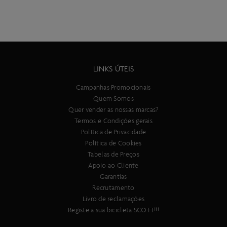
LINKS ÚTEIS
Campanhas Promocionais
Quem Somos
Quer vender as nossas marcas?
Termos e Condições gerais
Política de Privacidade
Política de Cookies
Tabelas de Preços
Apoio ao Cliente
Garantias
Recrutamento
Livro de reclamações
Registe a sua bicicleta SCOTT!!!