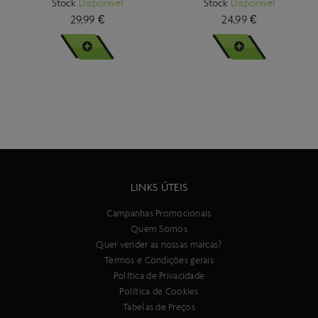
Stock
Disponível
Stock
Disponível
29,99 €
24,99 €
VER MAIS
VER MAIS
LINKS ÚTEIS
Campanhas Promocionais
Quem Somos
Quer vender as nossas marcas?
Termos e Condições gerais
Política de Privacidade
Política de Cookies
Tabelas de Preços