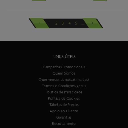
1
2
3
4
5
...
LINKS ÚTEIS
Campanhas Promocionais
Quem Somos
Quer vender as nossas marcas?
Termos e Condições gerais
Política de Privacidade
Política de Cookies
Tabelas de Preços
Apoio ao Cliente
Garantias
Recrutamento