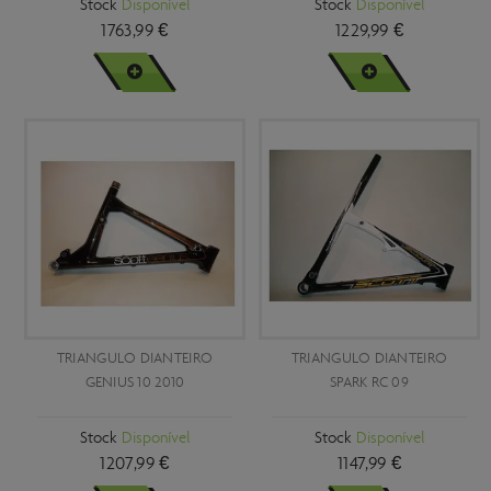
Stock
Disponível
Stock
Disponível
Scott Solace eRide 2023
1763,99 €
1229,99 €
Scott Solace Gravel eRide 2023
VER MAIS
VER MAIS
Scott Spark 2013
Scott Spark 2019 a 2021
Scott Spark 2022
Scott Spark 2022 Carbono
Scott Spark 2022 e 2023
Scott Spark RC 2022
Scott Speedster 2022
TRIANGULO DIANTEIRO
TRIANGULO DIANTEIRO
Scott Strike e-Ride 2018 a 2022
GENIUS 10 2010
SPARK RC 09
Syncros Creston IC 2022
Stock
Disponível
Stock
Disponível
Unico
1207,99 €
1147,99 €