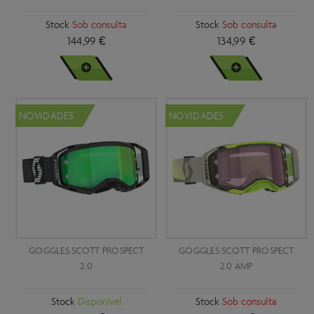
Verde
Vermelho
Stock
Sob consulta
Stock
Sob consulta
144,99 €
134,99 €
VER MAIS
VER MAIS
NOVIDADES
NOVIDADES
GOGGLES SCOTT PROSPECT
GOGGLES SCOTT PROSPECT
2.0
2.0 AMP
Stock
Disponível
Stock
Sob consulta