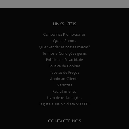
LINKS ÚTEIS
Campanhas Promocionais
Quem Somos
Quer vender as nossas marcas?
Termos e Condições gerais
Política de Privacidade
Política de Cookies
Tabelas de Preços
Apoio ao Cliente
Garantias
Recrutamento
Livro de reclamações
Registe a sua bicicleta SCOTT!!!
CONTACTE-NOS