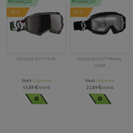
PROMOÇÃO
PROMOÇÃO
- 30 %
- 43 %
GOGGLES SCOTT FURY
GOGGLES SCOTT PRIMAL
CLEAR
Stock
Disponível
Stock
Disponível
55,89 €
22,89 €
79,99 €
39,99 €
VER MAIS
VER MAIS