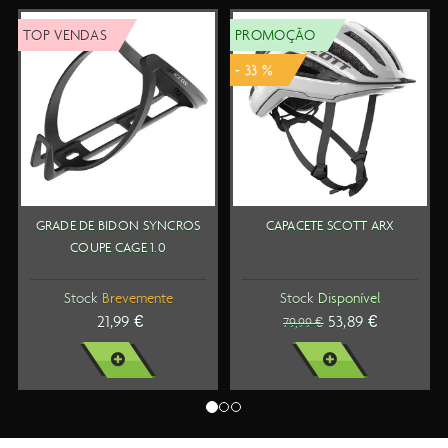
TOP VENDAS
PROMOÇÃO
T
- 33 %
GRADE DE BIDON SYNCROS
CAPACETE SCOTT ARX
COUPE CAGE 1.0
Stock
Brevemente
Stock
Disponível
21,99 €
53,89 €
79,99 €
VER MAIS
VER MAIS