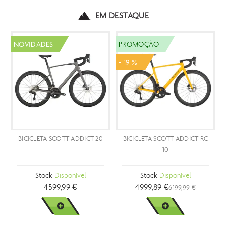
EM DESTAQUE
NOVIDADES
PROMOÇÃO
- 19 %
BICICLETA SCOTT ADDICT 20
BICICLETA SCOTT ADDICT RC
B
10
Stock
Disponível
Stock
Disponível
4599,99 €
4999,89 €
6199,99 €
VER MAIS
VER MAIS