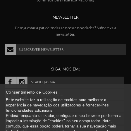
(Chamada para rede fixa Nacional)
NEWSLETTER
Deseja estar a par de todas as nossas novidades? Subscreva a
newsletter.
SUBSCREVER NEWSLETTER
SIGA-NOS EM:
STAND JASMA
Consentimento de Cookies
SCOTT PORTUGAL
Este website faz a utilização de cookies para melhorar a
experiência de navegação dos utilizadores e fornecer-lhes
SYNCROS PORTUGAL
funcionalidades adicionais.
Poderá, enquanto utilizador, configurar o seu browser por forma a
BERGAMONT PORTUGAL
impedir a instalação de "cookies" no seu computador. Note,
contudo, que essa opção poderá tornar a sua navegação mais