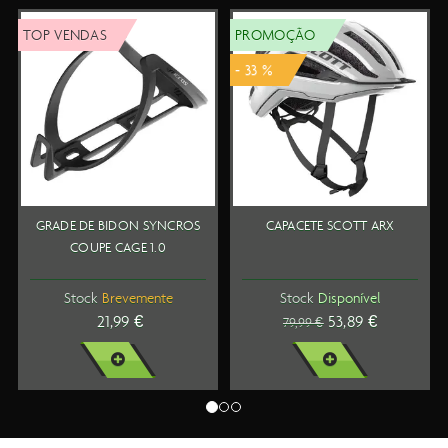
TOP VENDAS
PROMOÇÃO
- 33 %
GRADE DE BIDON SYNCROS
CAPACETE SCOTT ARX
COUPE CAGE 1.0
Stock
Brevemente
Stock
Disponível
21,99 €
53,89 €
79,99 €
VER MAIS
VER MAIS