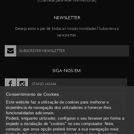
(Chamada para rede fixa Nacional)
NEWSLETTER
Deseja estar a par de todas as nossas novidades? Subscreva a
newsletter.
SUBSCREVER NEWSLETTER
SIGA-NOS EM:
STAND JASMA
Consentimento de Cookies
SCOTT PORTUGAL
Este website faz a utilização de cookies para melhorar a
experiência de navegação dos utilizadores e fornecer-lhes
SYNCROS PORTUGAL
funcionalidades adicionais.
Poderá, enquanto utilizador, configurar o seu browser por forma a
BERGAMONT PORTUGAL
impedir a instalação de "cookies" no seu computador. Note,
contudo, que essa opção poderá tornar a sua navegação mais