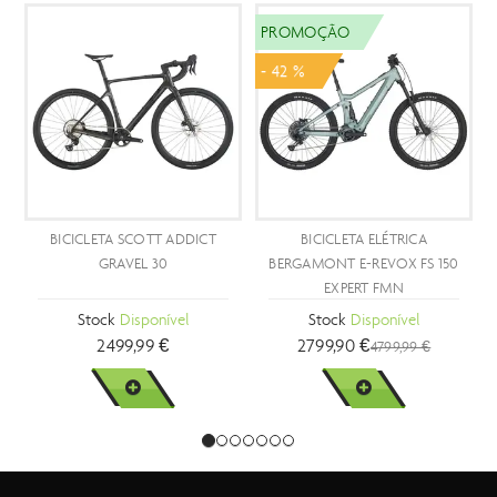
PROMOÇÃO
- 42 %
BICICLETA SCOTT ADDICT
BICICLETA ELÉTRICA
GRAVEL 30
BERGAMONT E-REVOX FS 150
EXPERT FMN
Stock
Disponível
Stock
Disponível
2499,99 €
2799,90 €
4799,99 €
VER MAIS
VER MAIS