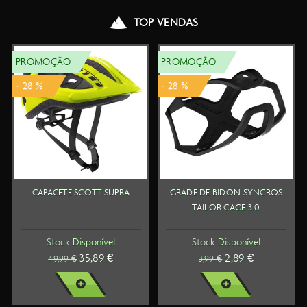
TOP VENDAS
PROMOÇÃO
PROMOÇÃO
- 28 %
- 28 %
CAPACETE SCOTT SUPRA
GRADE DE BIDON SYNCROS
TAILOR CAGE 3.0
Stock
Disponível
Stock
Disponível
35,89 €
2,89 €
49,99 €
3,99 €
VER MAIS
VER MAIS