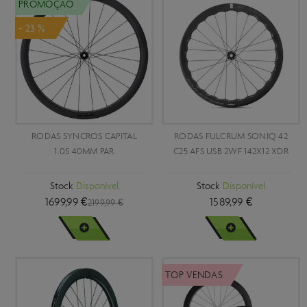
PROMOÇÃO
- 23 %
RODAS SYNCROS CAPITAL
RODAS FULCRUM SONIQ 42
1.0S 40MM PAR
C25 AFS USB 2WF 142X12 XDR
Stock
Disponível
Stock
Disponível
1699,99 €
1589,99 €
2199,99 €
VER MAIS
VER MAIS
TOP VENDAS