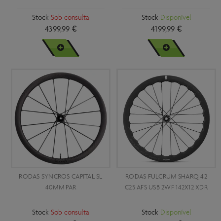
Stock
Sob consulta
Stock
Disponível
4399,99 €
4199,99 €
VER MAIS
VER MAIS
RODAS SYNCROS CAPITAL SL
RODAS FULCRUM SHARQ 42
40MM PAR
C25 AFS USB 2WF 142X12 XDR
Stock
Sob consulta
Stock
Disponível