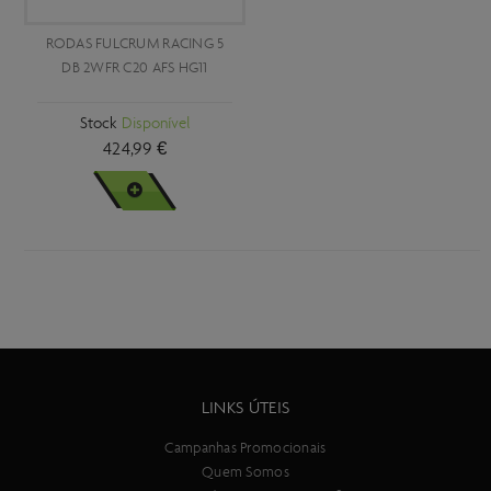
RODAS FULCRUM RACING 5
DB 2WFR C20 AFS HG11
Stock
Disponível
424,99 €
VER MAIS
LINKS ÚTEIS
Campanhas Promocionais
Quem Somos