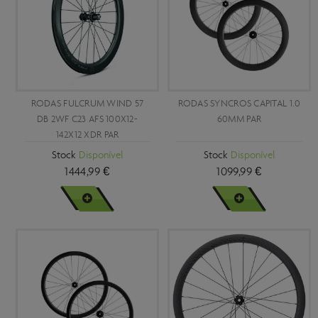
RODAS FULCRUM WIND 57
RODAS SYNCROS CAPITAL 1.0
DB 2WF C23 AFS 100X12-
60MM PAR
142X12 XDR PAR
Stock
Disponível
Stock
Disponível
1444,99 €
1099,99 €
VER MAIS
VER MAIS