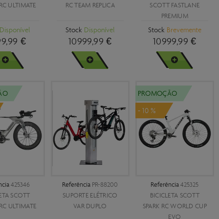
Carbono
38.4MM
RC ULTIMATE
RC TEAM REPLICA
SCOTT FASTLANE
2.1
5MM
Schraeder
PREMIUM
Castanho
Unico
2.2
Schraeder 35MM
Disponível
Stock
Disponível
Stock
Brevemente
Cinzento
99,99 €
10999,99 €
10999,99 €
2.25
Schraeder 48MM
Cobre
2.3
R MAIS
VER MAIS
VER MAIS
Dourado
2.35
Laranja
2.4
ÃO
PROMOÇÃO
Lilás
2.5
- 10 %
 2020
Prata
2.6
Preto
23MM
Rosa
25MM
Roxo
28MM
ncia
425346
Referência
PR-88200
Referência
425325
Skinwall
32MM
LETA SCOTT
SUPORTE ELÉTRICO
BICICLETA SCOTT
RC ULTIMATE
VAR DUPLO
SPARK RC WORLD CUP
Tanwall
38MM
EVO