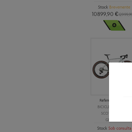
400MM
Stock
Brevemente
36,5
10899,90 €
50MM
12999,9
37
60MM
VER MAIS
37,5
80MM
38
38,5
39
40
40,5
41
Referência
425495
41,5
BICICLETA ELÉTRICA
42
SCOTT SOLACE
GRAVEL 10
42,5
Stock
Sob consulta
43