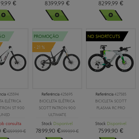
9,99 €
8399,99 €
8299,99 €
R MAIS
VER MAIS
VER MAIS
ÃO
PROMOÇÃO
NO SHORTCUTS
- 21 %
ncia
425594
Referência
425695
Referência
427585
TA ELÉTRICA
BICICLETA ELÉTRICA
BICICLETA SCOTT
ATRON ST 900
SCOTT PATRON 900
PLASMA RC PRO
UNED
ULTIMATE
ob consulta
Stock
Disponível
Stock
Disponível
0 €
7899,90 €
7599,90 €
10599,99 €
9999,99 €