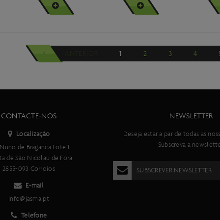
VER MAIS
VER MAIS
VE
Scott Addict CX Carb 2009 a 2014
Scott Addict Disc 2018 a 2021
Scott Addict e Metrix 2018 a 2021
ANTERIOR
1
2
3
4
Scott Addict Eride 2021
Scott Addict Eride 2021 e 2022
Scott Addict Eride 2022
Scott Addict Gravel 2016
CONTACTE-NOS
NEWSLETTER
Scott Addict Gravel 2016 a 2021
Localização
Deseja estar a par de todas as nos
Subscreva a newslette
Nuno de Braganca Lote 1
Scott Addict Gravel 2022
ta de São Nicolau de Fora
SCOTT Addict Gravel 2022 a 2026
2855-093 Corroios
SUBSCREVER NEWSLETTER
Scott Addict Gravel 2022 e 2023
E-mail
info@jasma.pt
Scott Addict Gravel 2024 a 2026
Telefone
Scott Addict RC