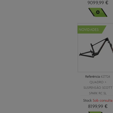
9099,99 €
43,5
VER MAIS
44
44,5
NOVIDADES
45
45,5
46
47
47,5
Referência
427724
48
QUADRO +
SUSPENSÃO SCOTT
48,5
SPARK RC SL
49
Stock
Sob consulta
8199,99 €
50