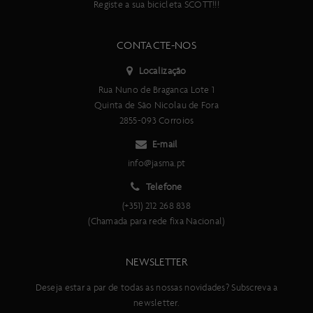
Registe a sua bicicleta SCOTT!!!
Scott Genius 2014
Scott Genius 2018 a 2022
CONTACTE-NOS
Scott Genius 2023 a 2025
Localização
Scott Genius Alu 2009 a 2012
Rua Nuno de Braganca Lote 1
Scott Genius Alu 2018 a 2022
Quinta de São Nicolau de Fora
2855-093 Corroios
Scott Genius Carbono 2009 a 2012
E-mail
Scott Genius Carbono 2018 a 2023
info@jasma.pt
Scott Genius e-Ride 2017 a 2022
Telefone
Scott Genius Eride 2018 a 2022
(+351) 212 268 838
(Chamada para rede fixa Nacional)
Scott Genius eRide 2019 a 2022
Scott Genius Eride 2019 a 2023
NEWSLETTER
Scott Genius LT 2011 a 2017
Deseja estar a par de todas as nossas novidades? Subscreva a
Scott Gravel 24 2019
newsletter.