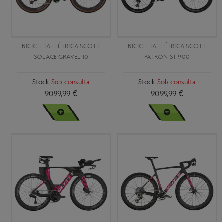
Scott Axis E-Ride
Unico
Scott Axis eRide 2019 a 2022
XL
Scott Axis eRide Evo 2022
XS
BICICLETA ELÉTRICA SCOTT
BICICLETA ELÉTRICA SCOTT
Scott Big Ed 2015
XXL
SOLACE GRAVEL 10
PATRON ST 900
Scott Big Ed 2016
XXS
Stock
Sob consulta
Stock
Sob consulta
Scott Big Jon 2016 a 2019
9099,99 €
9099,99 €
Scott Centric Plus
VER MAIS
VER MAIS
Scott Contessa 20 2020 a 2022
Scott Contessa 20 e 24 2019
Scott Contessa 2015 e 2016
Scott Contessa 24 2020 a 2022
Scott Contessa 26 2020 e 2021
Scott Contessa 26 2022