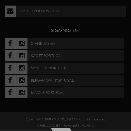
Scott Gravel 24 2020
SUBSCREVER NEWSLETTER
Scott Gravel 400 2021 e 2022
Scott High Octane 2006
SIGA-NOS EM:
Scott Lumen eRide 2023
STAND JASMA
Scott Metrix 10 2019 e 2020
Scott Metrix 10 2022
SCOTT PORTUGAL
Scott Metrix 10 e 20 2021
SYNCROS PORTUGAL
Scott Metrix 20 e 30 2019 e 2020
BERGAMONT PORTUGAL
Scott Metrix 20 e 30 2022
MAXXIS PORTUGAL
Scott Metrix 2012
Scott Metrix 2012 a 2014
Scott Metrix 2018
Copyright © 2018 -
STAND JASMA
- All rights reserved
GERIR COOKIES
| Powered By
WINSIG
Scott Metrix 30 2021