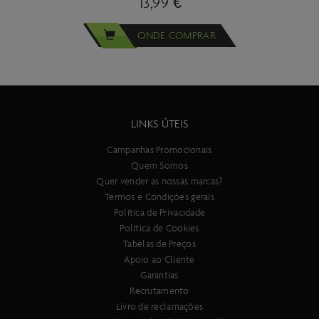
13,99 €
ONDE COMPRAR
LINKS ÚTEIS
Campanhas Promocionais
Quem Somos
Quer vender as nossas marcas?
Termos e Condições gerais
Política de Privacidade
Política de Cookies
Tabelas de Preços
Apoio ao Cliente
Garantias
Recrutamento
Livro de reclamações