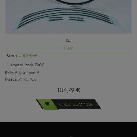
Cor
BLACK
Disponível
Stock
Diâmetro Roda
700C
Referência
266619
Marca
SYNCROS
106,79 €
ONDE COMPRAR