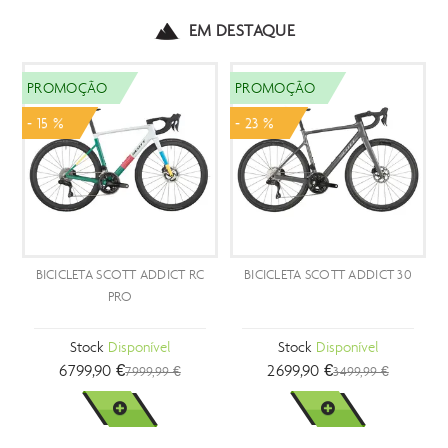
EM DESTAQUE
PROMOÇÃO
PROMOÇÃO
PR
- 15 %
- 23 %
- 2
BICICLETA SCOTT ADDICT RC
BICICLETA SCOTT ADDICT 30
BI
PRO
Stock
Disponível
Stock
Disponível
6799,90 €
2699,90 €
7999,99 €
3499,99 €
VER MAIS
VER MAIS