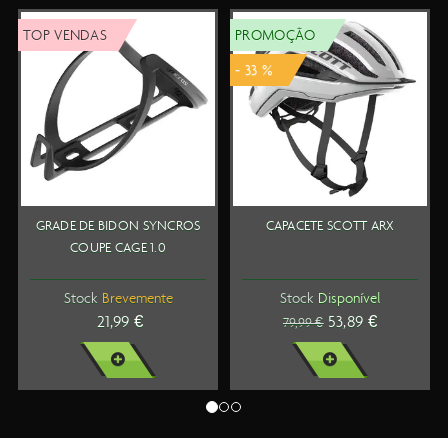
OP VENDAS
PROMOÇÃO
TO
- 33 %
GRADE DE BIDON SYNCROS
CAPACETE SCOTT ARX
S
COUPE CAGE 1.0
Stock
Brevemente
Stock
Disponível
21,99 €
53,89 €
79,99 €
VER MAIS
VER MAIS