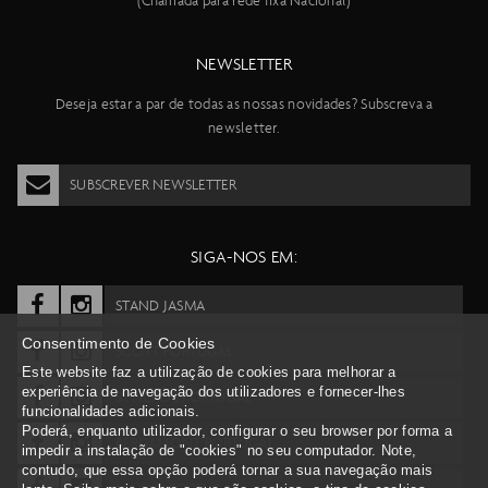
(Chamada para rede fixa Nacional)
NEWSLETTER
Deseja estar a par de todas as nossas novidades? Subscreva a
newsletter.
SUBSCREVER NEWSLETTER
SIGA-NOS EM:
STAND JASMA
Consentimento de Cookies
SCOTT PORTUGAL
Este website faz a utilização de cookies para melhorar a
experiência de navegação dos utilizadores e fornecer-lhes
SYNCROS PORTUGAL
funcionalidades adicionais.
Poderá, enquanto utilizador, configurar o seu browser por forma a
BERGAMONT PORTUGAL
impedir a instalação de "cookies" no seu computador. Note,
contudo, que essa opção poderá tornar a sua navegação mais