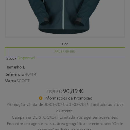
Cor
ARUBA GREEN
Disponível
Stock
Tamanho
L
Referência
404114
Marca
SCOTT
90,89 €
119,99 €
Informações da Promoção
Promoção válida de 30-03-2026 a 31-08-2026. Limitado ao stock
existente.
Campanha DE STOCKOFF Limitada aos agentes aderentes.
Encontre um agente na sua área geográfica selecionando "Onde