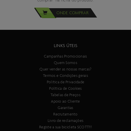
comprar" na ficha do produto.
ONDE COMPRAR
LINKS ÚTEIS
Campanhas Promocionais
Quem Somos
Quer vender as nossas marcas?
Termos e Condições gerais
Política de Privacidade
Política de Cookies
Tabelas de Preços
Apoio ao Cliente
Garantias
Recrutamento
Livro de reclamações
Registe a sua bicicleta SCOTT!!!