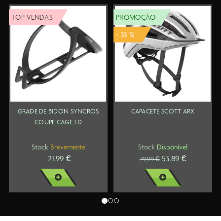
TOP VENDAS
PROMOÇÃO
- 33 %
GRADE DE BIDON SYNCROS
CAPACETE SCOTT ARX
COUPE CAGE 1.0
Stock
Brevemente
Stock
Disponível
21,99 €
53,89 €
79,99 €
VER MAIS
VER MAIS