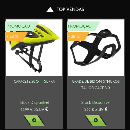
TOP VENDAS
PROMOÇÃO
PROMOÇÃO
- 28 %
- 28 %
CAPACETE SCOTT SUPRA
GRADE DE BIDON SYNCROS
TAILOR CAGE 3.0
Stock
Disponível
Stock
Disponível
35,89 €
2,89 €
49,99 €
3,99 €
VER MAIS
VER MAIS