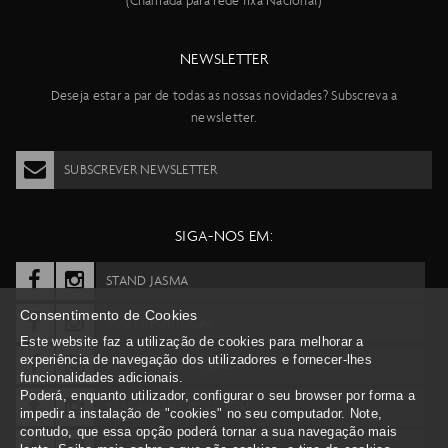
(Chamada para rede fixa Nacional)
NEWSLETTER
Deseja estar a par de todas as nossas novidades? Subscreva a
newsletter.
SUBSCREVER NEWSLETTER
SIGA-NOS EM:
STAND JASMA
Consentimento de Cookies
SCOTT PORTUGAL
Este website faz a utilização de cookies para melhorar a
experiência de navegação dos utilizadores e fornecer-lhes
SYNCROS PORTUGAL
funcionalidades adicionais.
Poderá, enquanto utilizador, configurar o seu browser por forma a
BERGAMONT PORTUGAL
impedir a instalação de "cookies" no seu computador. Note,
contudo, que essa opção poderá tornar a sua navegação mais