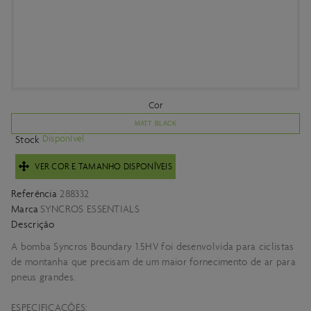
Cor
MATT BLACK
Disponível
Stock
VER COR E TAMANHO DISPONÍVEIS
Referência
288332
Marca
SYNCROS ESSENTIALS
Descrição
A bomba Syncros Boundary 1.5HV foi desenvolvida para ciclistas
de montanha que precisam de um maior fornecimento de ar para
pneus grandes.
ESPECIFICAÇÕES: