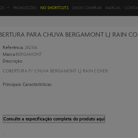
FILTROS DE PRODUTOS
OS
PROMOÇÕES
NO SHORTCUTS
ONDE COMPRAR
MARCAS
CONTA
BERTURA PARA CHUVA BERGAMONT LJ RAIN CO
Referência
282106
VOLTAR
Marca
BERGAMONT
Descrição
COBERTURA P/ CHUVA BERGAMONT LJ RAIN COVER
Principais Características:
Consulte a especificação completa do produto aqui