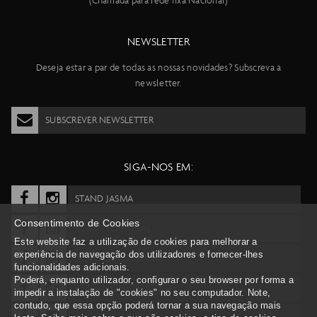
(Chamada para rede fixa Nacional)
NEWSLETTER
Deseja estar a par de todas as nossas novidades? Subscreva a
newsletter.
SUBSCREVER NEWSLETTER
SIGA-NOS EM:
STAND JASMA
Consentimento de Cookies
SCOTT PORTUGAL
Este website faz a utilização de cookies para melhorar a
experiência de navegação dos utilizadores e fornecer-lhes
SYNCROS PORTUGAL
funcionalidades adicionais.
Poderá, enquanto utilizador, configurar o seu browser por forma a
BERGAMONT PORTUGAL
impedir a instalação de "cookies" no seu computador. Note,
contudo, que essa opção poderá tornar a sua navegação mais