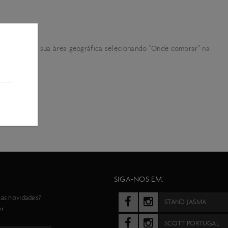
ente.
 agente na sua área geográfica selecionando "Onde comprar" na
SIGA-NOS EM:
sas novidades?
STAND JASMA
r.
SCOTT PORTUGAL