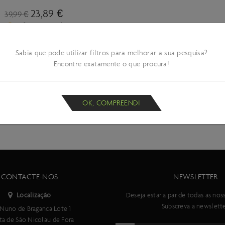
23,89 €
39,99 €
Informações da Promoção
Promoção válida de 30-03-2026 a 31-08-2026. Limitado ao stock exist
Campanha DE STOCKOFF Limitada aos agentes aderentes. Encontre um
Sabia que pode utilizar filtros para melhorar a sua pesquisa?
ficha do produto.
Encontre exatamente o que procura!
ONDE COMPRAR
OK, COMPREENDI
CONTACTE-NOS
NEWSLETTER
Localização
Deseja estar a par de todas as nos
Subscreva a newslette
Nuno de Braganca Lote 1
ta de São Nicolau de Fora