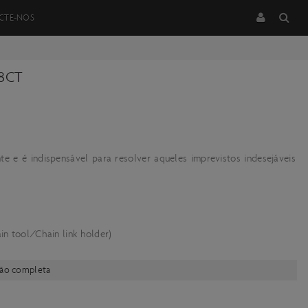
CTE-NOS
8CT
e e é indispensável para resolver aqueles imprevistos indesejáveis
ool/Chain link holder)
ção completa