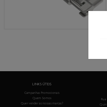
LINKS ÚTEIS
Campanhas Promocionais
Quem Somos
Rua 
Quer vender as nossas marcas?
Quin