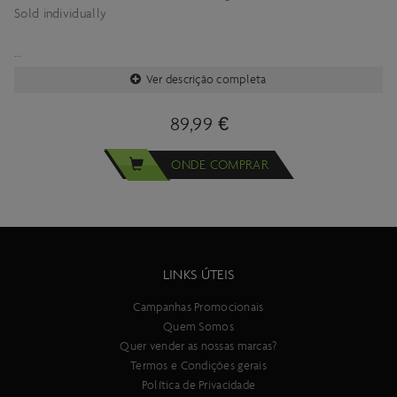
Sold individually
Ver descrição completa
Consulte a especificação completa do produto aqui
89,99 €
ONDE COMPRAR
Importante:
As especificacões técnicas deste produto estão sujeitas a
alterações sem aviso prévio.
As imagens deste produto são meramente ilustrativas.
LINKS ÚTEIS
Campanhas Promocionais
Quem Somos
Quer vender as nossas marcas?
Termos e Condições gerais
Política de Privacidade