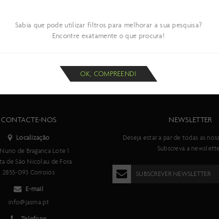
Sabia que pode utilizar filtros para melhorar a sua pesquisa?
Encontre exatamente o que procura!
OK, COMPREENDI
CONTACTE-NOS
NEWSLETTER
Localização
Deseja estar a par de todas as nos
Subscreva a newslette
Nuno de Braganca Lote 1
ta de São Nicolau de Fora
2855-093 Corroios
SUBSCREVER NEWSLETTER
E-mail
info@jasma.pt
Telefone