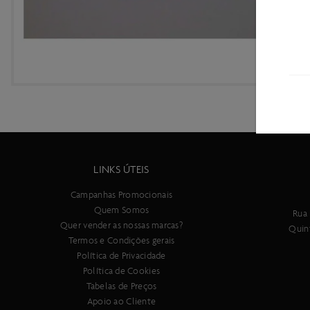
LINKS ÚTEIS
Campanhas Promocionais
Quem Somos
Rua 
Quer vender as nossas marcas?
Quin
Termos e Condições gerais
Política de Privacidade
Política de Cookies
Tabelas de Preços
Apoio ao Cliente