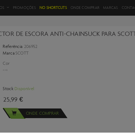
FILTROS DE PRODUTOS
OS
PROMOÇÕES
NO SHORTCUTS
ONDE COMPRAR
MARCAS
CONTA
CTOR DE ESCORA ANTI-CHAINSUCK PARA SCOTT
Referência
206952
VOLTAR
Marca
SCOTT
Cor
-->
Stock
Disponível
25,99 €
ONDE COMPRAR