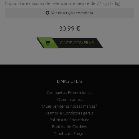
Capacidade máxima de retenção de peso é de 77 kg (35 kg)
Estável e leve, apenas 5,1 kg, feito de tubos de alumínio
Ver descrição completa
30,99 €
ONDE COMPRAR
LINKS ÚTEIS
Campanhas Promocionais
Quem Somos
Quer vender as nossas marcas?
Termos e Condições gerais
Política de Privacidade
Política de Cookies
Tabelas de Preços