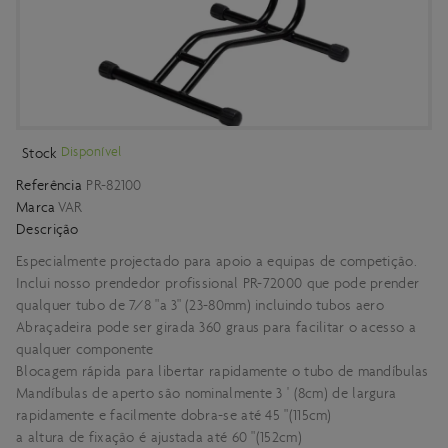
Disponível
Stock
Referência
PR-82100
Marca
VAR
Descrição
Especialmente projectado para apoio a equipas de competição.
Inclui nosso prendedor profissional PR-72000 que pode prender
qualquer tubo de 7/8 "a 3" (23-80mm) incluindo tubos aero
Abraçadeira pode ser girada 360 graus para facilitar o acesso a
qualquer componente
Blocagem rápida para libertar rapidamente o tubo de mandíbulas
Mandíbulas de aperto são nominalmente 3 ' (8cm) de largura
rapidamente e facilmente dobra-se até 45 "(115cm)
a altura de fixação é ajustada até 60 "(152cm)