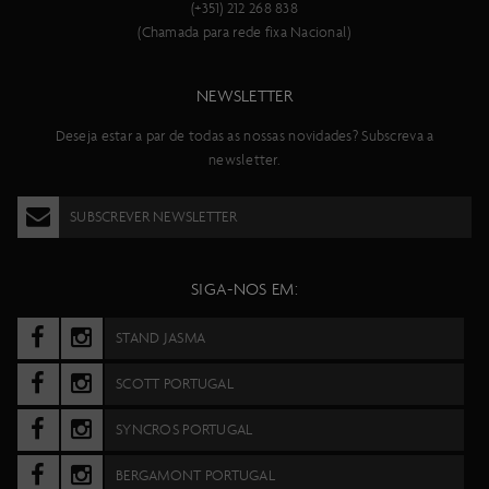
Bronze, para te preparares para percursos de nível de elite sem
(+351) 212 268 838
gastar uma fortuna.
(Chamada para rede fixa Nacional)
NEWSLETTER
Tem em atenção que as especificações da bicicleta estão sujeitas
a alterações sem aviso prévio.
Deseja estar a par de todas as nossas novidades? Subscreva a
newsletter.
Especificações:
Quadro
SUBSCREVER NEWSLETTER
Carbono HMX, tecnologia de suspensão integrada, Flex Pivot,
ângulo de direção ajustável, Syncros sistema de integração de
cabos, TQ HPR60, interface UDH, 12x148mm com linha de
SIGA-NOS EM:
corrente 55 mm
Forqueta
STAND JASMA
Fox 34 Rhythm Grip, 3P, Kabolt 15x110mm eixo, tubo de direção
cónico, ajuste de retorno, bloqueio
SCOTT PORTUGAL
Curso dianteiro
140
SYNCROS PORTUGAL
Amortecedor traseiro
Fox Nude 6 EVOL Trunnion, SCOTT custom w. curso, ajuste de
BERGAMONT PORTUGAL
geometria., 3 modes: bloqueio-controlo de tração-descida, baixa