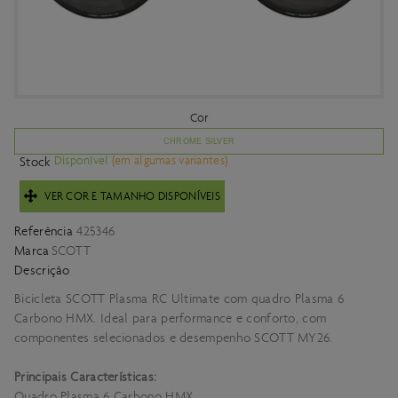
Cor
CHROME SILVER
Disponível
(em algumas variantes)
Stock
VER COR E TAMANHO DISPONÍVEIS
Referência
425346
Marca
SCOTT
Descrição
Bicicleta SCOTT Plasma RC Ultimate com quadro Plasma 6
Carbono HMX. Ideal para performance e conforto, com
componentes selecionados e desempenho SCOTT MY26.
Principais Características:
Quadro Plasma 6 Carbono HMX