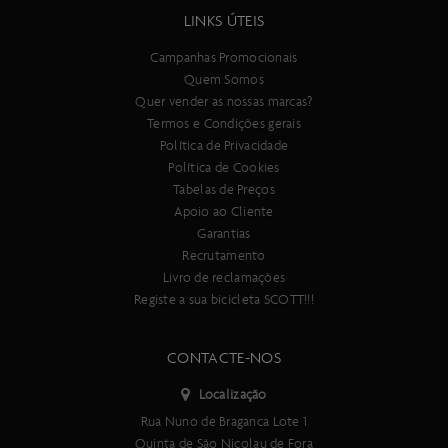
desviador substituível
LINKS ÚTEIS
Forqueta
Plasma 6 HMX, 1 1/4"- 1 1/2" Carbono, disco Flatmount
Campanhas Promocionais
Desviador traseiro
Quem Somos
Sistema de mudanças eletrónico SRAM RED AXS, 24 Speed
Quer vender as nossas marcas?
Manípulos de mudança
Termos e Condições gerais
SRAM eTap AXS Wireless Blips
Política de Privacidade
Desviador dianteiro
Política de Cookies
Sistema de mudanças eletrónico SRAM RED AXS
Tabelas de Preços
Número de velocidades
Apoio ao Cliente
24
Garantias
Travões
Recrutamento
SRAM S900 HRD flat mount
Livro de reclamações
Manete de travão dianteira
Registe a sua bicicleta SCOTT!!!
SRAM S-900 Aero HRD
Manete de travão traseira
CONTACTE-NOS
SRAM S-900 Aero HRD
Discos de travão
Localização
SRAM PACELINE X 160 mm
Rua Nuno de Braganca Lote 1
Conjunto de rodas
Quinta de São Nicolau de Fora