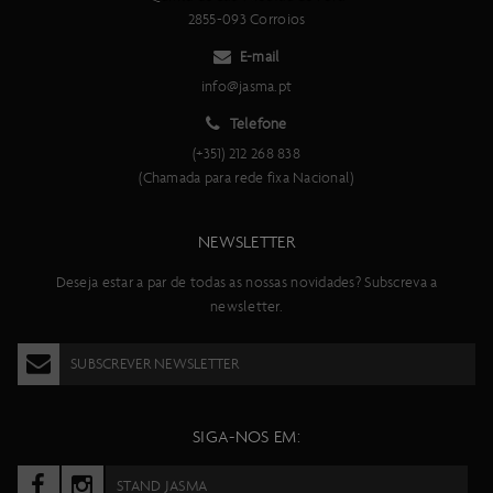
Syncros Capital SL Aero 80 mm, eixo Syncros SL, manípulo
2855-093 Corroios
removível with Tool
Pneu dianteiro
E-mail
Schwalbe PRO ONE Aero, TL-Easy, dobrável,700x28C Schwalbe
info@jasma.pt
Aerothan Tube
Telefone
Pneu traseiro
Schwalbe PRO ONE Aero, TL-Easy, dobrável,700x28C Schwalbe
(+351) 212 268 838
Aerothan Tube
(Chamada para rede fixa Nacional)
Guiador
Syncros Creston iC TRI, 400 mm
NEWSLETTER
Largura do guiador
400 mm
Deseja estar a par de todas as nossas novidades? Subscreva a
Caixa de direção
newsletter.
Syncros Integrated, 1 1/4"- 1 1/2" drop-in headset
Punhos
SUBSCREVER NEWSLETTER
Syncros E1 Carbono extension
Selim
Syncros Belcarra 1.0 TRI
SIGA-NOS EM:
Espigão de selim
Syncros Plasma 6 HMX with Ritchey WCS clamp, adjustable head
STAND JASMA
Pedaleiro