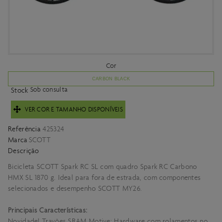
Cor
CARBON BLACK
Sob consulta
Stock
VER COR E TAMANHO DISPONÍVEIS
Referência
425324
Marca
SCOTT
Descrição
Bicicleta SCOTT Spark RC SL com quadro Spark RC Carbono
HMX SL 1870 g. Ideal para fora de estrada, com componentes
selecionados e desempenho SCOTT MY26.
Principais Características:
Novidade! Travões SRAM Motive; Hardware com rolamentos no