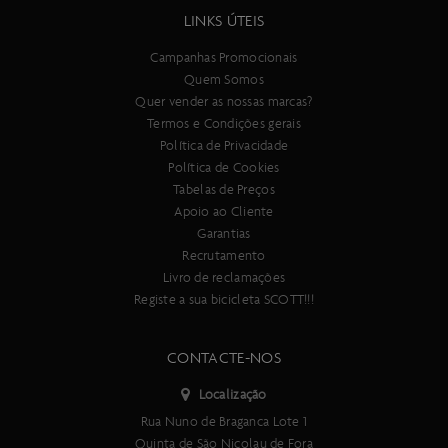
corrida cross country. Se velocidade é diversão, vai adorar esta
LINKS ÚTEIS
bicicleta. Disponível na cor Preto Carbono.
Campanhas Promocionais
Especificações:
Quem Somos
Quadro
Quer vender as nossas marcas?
Spark RC Carbono HMX SL, tecnologia de suspensão integrada,
Termos e Condições gerais
Flex Pivot, ângulo de direção ajustável, sistema de integração de
Política de Privacidade
cabos Syncros, BB92, UDH Interface, 12x148 mm com linha de
Política de Cookies
corrente de 55 mm, quadro 120 mm ultraleve de 1870 g com
Tabelas de Preços
amortecedor
Apoio ao Cliente
Forqueta
Garantias
RockShox SID Ultimate Flight Attendant, suspensão controlada
Recrutamento
eletronicamente, amortecedor FA Race Day com 3 modos, 15x110
Livro de reclamações
mm Maxle Stealth, offset de 44 mm / tubo de direção cónico,
Registe a sua bicicleta SCOTT!!!
bloqueio, ajuste de retorno, curso de 120 mm
Curso da suspensão dianteira
CONTACTE-NOS
120 mm
Amortecedor traseiro
Localização
RockShox SIDLuxe Ultimate Flight Attendant Custom, suspensão
Rua Nuno de Braganca Lote 1
controlada eletronicamente, 3 modos: bloqueio, pedalada e
Quinta de São Nicolau de Fora