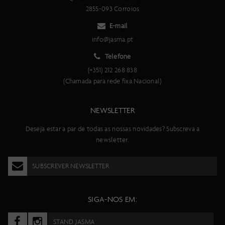
descida, Solo Air, ajuste de retorno/ bloqueio, hardware com
2855-093 Corroios
rolamentos, curso 120 mm, T165X45 mm
Curso da suspensão traseira
E-mail
120 mm
info@jasma.pt
Desviador traseiro
Telefone
Transmissão eletrónica sem fios de 12 velocidades SRAM XX SL
Eagle AXS
(+351) 212 268 838
Manípulos de mudança
(Chamada para rede fixa Nacional)
SRAM AXS Rocker Pod Controller
Número de velocidades
NEWSLETTER
12
Travões
Deseja estar a par de todas as nossas novidades? Subscreva a
Disco de 4 pistões SRAM Motive Ultimate
newsletter.
Disco de travão dianteiro
SRAM HS2 CL 180 mm
SUBSCREVER NEWSLETTER
Disco de travão traseiro
SRAM HS2 CL 160 mm
Conjunto de rodas
SIGA-NOS EM:
Syncros Silverton SL2-30 CL totalmente em Carbono, Dianteira:
15x110 mm, Traseira: 12x148 mm, 30 mm aro preparado para
STAND JASMA
tubeless, DT Swiss 240 Ratchet EXP 36, corpo XD, SRAM