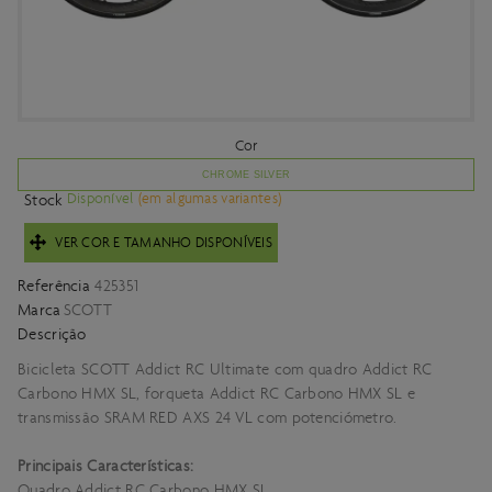
Cor
CHROME SILVER
Disponível
(em algumas variantes)
Stock
VER COR E TAMANHO DISPONÍVEIS
Referência
425351
Marca
SCOTT
Descrição
Bicicleta SCOTT Addict RC Ultimate com quadro Addict RC
Carbono HMX SL, forqueta Addict RC Carbono HMX SL e
transmissão SRAM RED AXS 24 VL com potenciómetro.
Principais Características:
Quadro Addict RC Carbono HMX SL