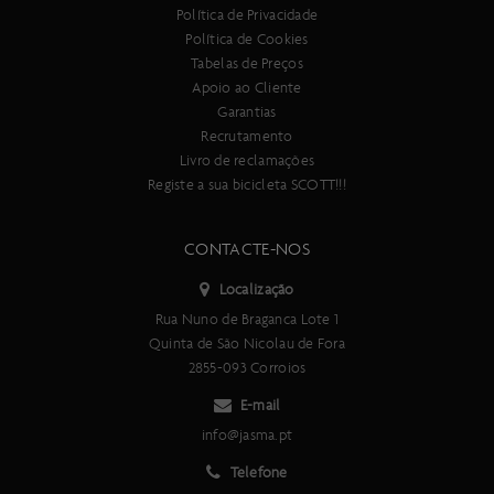
direção em Carbono
Política de Privacidade
Desviador traseiro
Política de Cookies
sistema eletrónico de 24 velocidades SRAM RED AXS
Tabelas de Preços
Manípulos de mudança
Apoio ao Cliente
SRAM RED AXS HRD Shift-Brake System Sistema de mudanças
Garantias
eletrónico
Recrutamento
Desviador dianteiro
Livro de reclamações
SRAM RED AXS Sistema de mudanças eletrónico
Registe a sua bicicleta SCOTT!!!
Número de velocidades
24
CONTACTE-NOS
Travões
SRAM RED AXS HRD Shift-Brake System
Localização
Disco de travão dianteiro
Rua Nuno de Braganca Lote 1
SRAM PACELINE X 160 mm
Quinta de São Nicolau de Fora
Disco de travão traseiro
2855-093 Corroios
SRAM PACELINE X 140 mm
Conjunto de rodas
E-mail
Syncros Capital SL 40 mm, eixo Syncros SL
info@jasma.pt
Pneu dianteiro
Telefone
Schwalbe Aerothan, Tube-type version Hookless Rim