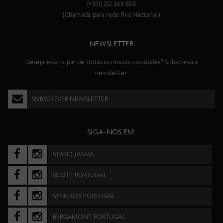
Compatible, 700x29C, Schwalbe Aerothan Tube
(+351) 212 268 838
Pneu traseiro
(Chamada para rede fixa Nacional)
Schwalbe Aerothan, Tube-type version Hookless Rim
Compatible, 700x29C, Schwalbe Aerothan Tube
NEWSLETTER
Guiador
Syncros IC-R100-SL, cockpit integrado em Carbonoo
Deseja estar a par de todas as nossas novidades? Subscreva a
Caixa de direção
newsletter.
Acros AIF-1317S
Selim
SUBSCREVER NEWSLETTER
Syncros Belcarra Regular SL
Espigão de selim
Syncros SP-R100-SL
SIGA-NOS EM:
Pedaleiro
SRAM RED Power Meter Crankset, 46/33
STAND JASMA
Eixo pedaleiro
SRAM DUB PF ROAD 86.5
SCOTT PORTUGAL
Corrente
SRAM RED
SYNCROS PORTUGAL
Cassete
SRAM RED XG1290 E1, 10-33
BERGAMONT PORTUGAL
Peso