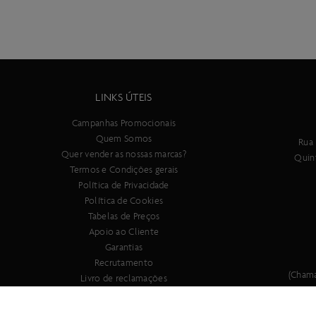
LINKS ÚTEIS
Campanhas Promocionais
Quem Somos
Rua 
Quer vender as nossas marcas?
Quin
Termos e Condições gerais
Política de Privacidade
Política de Cookies
Tabelas de Preços
Apoio ao Cliente
Garantias
Recrutamento
(Chama
Livro de reclamações
Registe a sua bicicleta SCOTT!!!