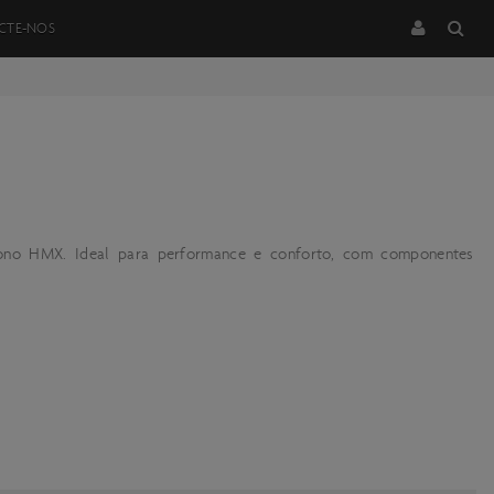
CTE-NOS
ono HMX. Ideal para performance e conforto, com componentes