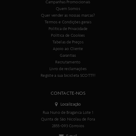
A Axis está disponível em dois formatos de quadro, com o
Campanhas Promocionais
modelo Wave a permitir uma altura de apoio mais baixa para
Quem Somos
facilitar a ação de montar e desmontar. Com as mesmas
Quer vender as nossas marcas?
funcionalidades e caraterísticas de manuseaMENto, podes
Termos e Condições gerais
simplesMENte escolher a que melhor se adapta a ti.
Política de Privacidade
Tão confortável quanto gostarias. Pedala a Axis.
Política de Cookies
Tabelas de Preços
Condição de utilização 3
Apoio ao Cliente
Garantias
Recrutamento
Consulte a especificação completa do produto aqui
Livro de reclamações
Registe a sua bicicleta SCOTT!!!
Importante:
As especificacões técnicas deste produto estão sujeitas a
alterações sem aviso prévio.
CONTACTE-NOS
As imagens deste produto são meramente ilustrativas.
Localização
Rua Nuno de Braganca Lote 1
Quinta de São Nicolau de Fora
2855-093 Corroios