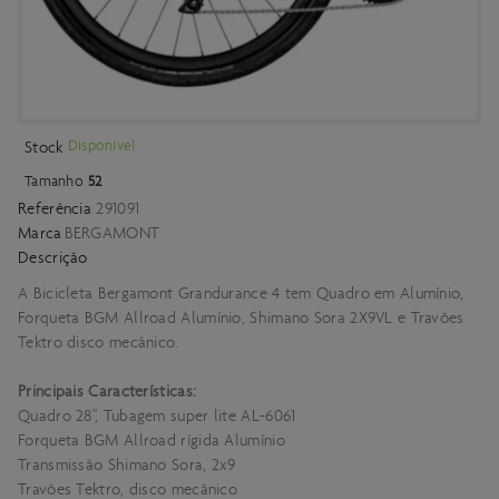
Disponível
Stock
Tamanho
52
Referência
291091
Marca
BERGAMONT
Descrição
A Bicicleta Bergamont Grandurance 4 tem Quadro em Alumínio,
Forqueta BGM Allroad Alumínio, Shimano Sora 2X9VL e Travões
Tektro disco mecânico.
Principais Características:
Quadro 28", Tubagem super lite AL-6061
Forqueta BGM Allroad rígida Alumínio
Transmissão Shimano Sora, 2x9
Travões Tektro, disco mecânico