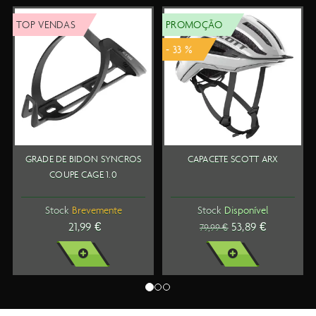
OP VENDAS
PROMOÇÃO
TO
- 33 %
GRADE DE BIDON SYNCROS
CAPACETE SCOTT ARX
S
COUPE CAGE 1.0
Stock
Brevemente
Stock
Disponível
21,99 €
53,89 €
79,99 €
VER MAIS
VER MAIS