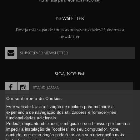
(Chamada para rede fixa Nacional)
NEWSLETTER
Deseja estar a par de todas as nossas novidades? Subscreva a
newsletter.
SUBSCREVER NEWSLETTER
SIGA-NOS EM:
STAND JASMA
Consentimento de Cookies
SCOTT PORTUGAL
Este website faz a utilização de cookies para melhorar a
experiência de navegação dos utilizadores e fornecer-lhes
SYNCROS PORTUGAL
funcionalidades adicionais.
Poderá, enquanto utilizador, configurar o seu browser por forma a
BERGAMONT PORTUGAL
impedir a instalação de "cookies" no seu computador. Note,
contudo, que essa opção poderá tornar a sua navegação mais