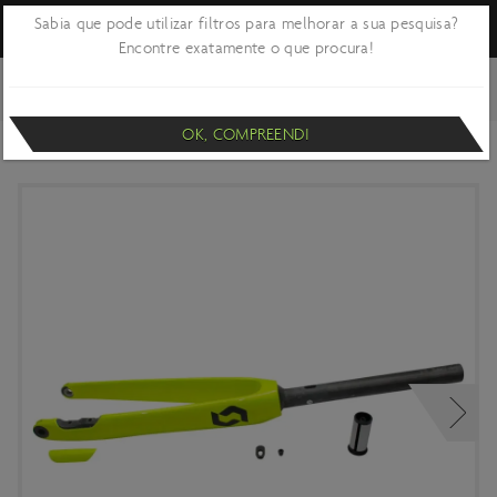
Sabia que pode utilizar filtros para melhorar a sua pesquisa?
Encontre exatamente o que procura!
VOLTAR
CICLISMO
BICICLETAS E QUADROS
PEÇAS - ACESSÓRIOS E
PARTES DE QUADROS
OK, COMPREENDI
FORQUETA SCOTT ADDICT RC 30 DISC 2020