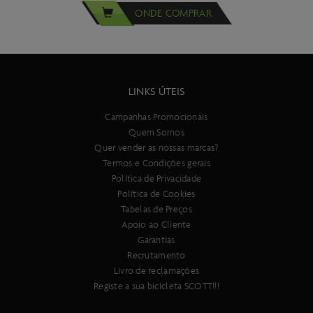
ONDE COMPRAR
LINKS ÚTEIS
Campanhas Promocionais
Quem Somos
Quer vender as nossas marcas?
Termos e Condições gerais
Política de Privacidade
Política de Cookies
Tabelas de Preços
Apoio ao Cliente
Garantias
Recrutamento
Livro de reclamações
Registe a sua bicicleta SCOTT!!!