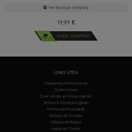
Ver descrição completa
19,99 €
ONDE COMPRAR
LINKS ÚTEIS
Campanhas Promocionais
Quem Somos
Quer vender as nossas marcas?
Termos e Condições gerais
Política de Privacidade
Política de Cookies
Tabelas de Preços
Apoio ao Cliente