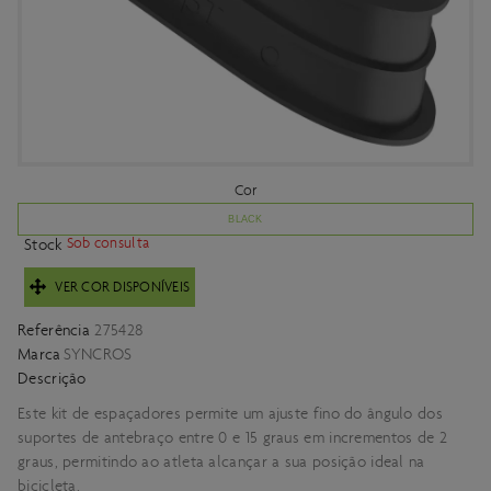
Cor
BLACK
Sob consulta
Stock
VER COR DISPONÍVEIS
Referência
275428
Marca
SYNCROS
Descrição
Este kit de espaçadores permite um ajuste fino do ângulo dos
suportes de antebraço entre 0 e 15 graus em incrementos de 2
graus, permitindo ao atleta alcançar a sua posição ideal na
bicicleta.