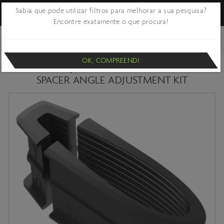
Sabia que pode utilizar filtros para melhorar a sua pesquisa?
Encontre exatamente o que procura!
VOLTAR
CICLISMO
BICICLETAS E QUADROS
PEÇAS - ACESSÓRIOS E
PARTES DE QUADROS
OK, COMPREENDI
KIT DE ESPAÇADORES SYNCROS PLASMA 6
SPACER ANGLE ADJUSTMENT KIT