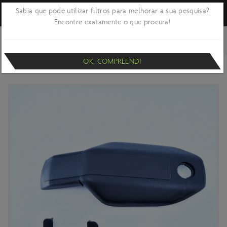
Sabia que pode utilizar filtros para melhorar a sua pesquisa?
Encontre exatamente o que procura!
VOLTAR
CICLISMO
BICICLETAS E QUADROS
PEÇAS - ACESSÓRIOS E
PARTES DE QUADROS
OK, COMPREENDI
TAMPA BATERIA PATRON CARBONO 2022