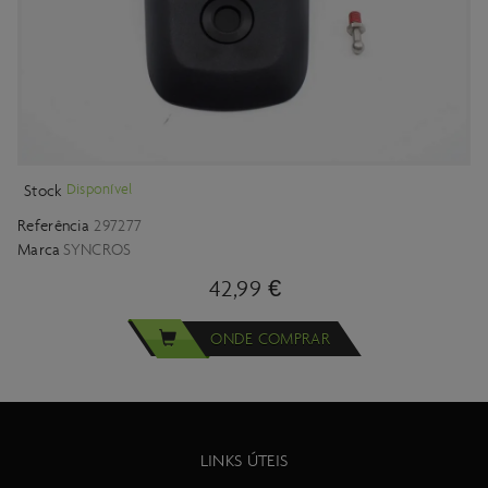
Disponível
Stock
Referência
297277
Marca
SYNCROS
42,99 €
ONDE COMPRAR
LINKS ÚTEIS