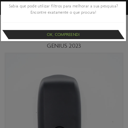
Sabia que pode utilizar filtros para melhorar a sua pesquisa?
Encontre exatamente o que procura!
VOLTAR
CICLISMO
BICICLETAS E QUADROS
PEÇAS - ACESSÓRIOS E
PARTES DE QUADROS
OK, COMPREENDI
TAMPA DO AMORTECEDOR E CABOS SCOTT
GENIUS 2023