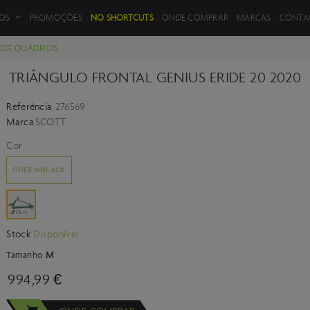
FILTROS DE PRODUTOS
OS
PROMOÇÕES
NO SHORTCUTS
ONDE COMPRAR
MARCAS
CONTA
S DE QUADROS
TRIÂNGULO FRONTAL GENIUS ERIDE 20 2020
Referência
276569
VOLTAR
Marca
SCOTT
Cor
GREEN/BLACK
Stock
Disponível
Tamanho
M
994,99 €