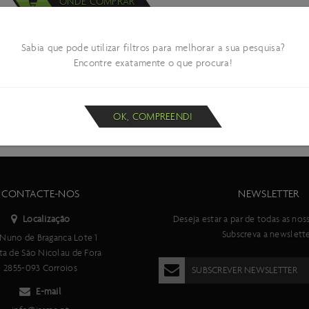
ONDE COMPRAR
Sabia que pode utilizar filtros para melhorar a sua pesquisa?
Encontre exatamente o que procura!
OK, COMPREENDI
CONTACTE-NOS
NEWSLETTER
Localização
Deseja estar a par de todas as nos
Subscreva a newslette
Nuno de Braganca Lote 1
ta de São Nicolau de Fora
2855-093 Corroios
SUBSCREVER NEWSLETTER
E-mail