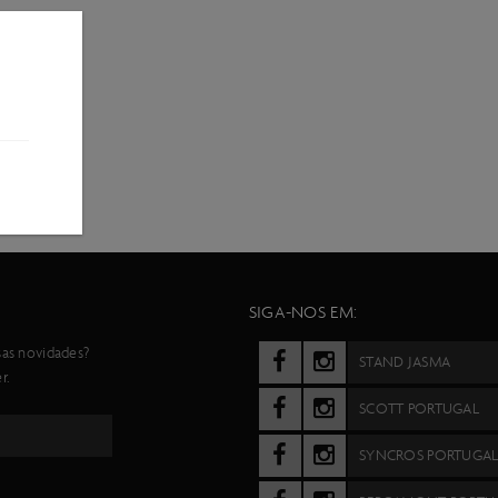
SIGA-NOS EM:
sas novidades?
STAND JASMA
r.
SCOTT PORTUGAL
SYNCROS PORTUGA