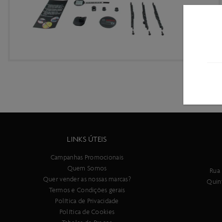
LINKS ÚTEIS
Campanhas Promocionais
Quem Somos
Rua 
Quer vender as nossas marcas?
Quin
Termos e Condições gerais
Política de Privacidade
Política de Cookies