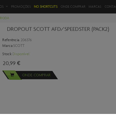
FILTROS DE PRODUTOS
OS
PROMOÇÕES
NO SHORTCUTS
ONDE COMPRAR
MARCAS
CONTA
 RODA
DROPOUT SCOTT AFD/SPEEDSTER (PACK2)
Referência
206376
VOLTAR
Marca
SCOTT
Stock
Disponível
20,99 €
ONDE COMPRAR