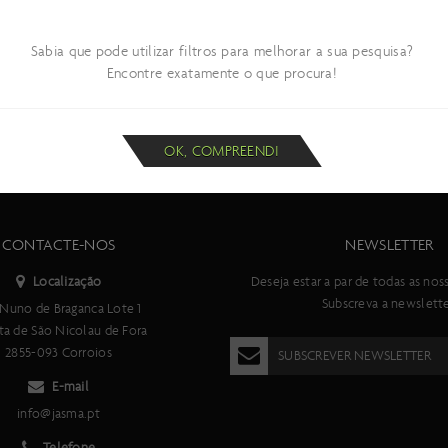
Sabia que pode utilizar filtros para melhorar a sua pesquisa?
Encontre exatamente o que procura!
OK, COMPREENDI
CONTACTE-NOS
NEWSLETTER
Localização
Deseja estar a par de todas as nos
Subscreva a newslette
Nuno de Braganca Lote 1
ta de São Nicolau de Fora
2855-093 Corroios
SUBSCREVER NEWSLETTER
E-mail
info@jasma.pt
Telefone