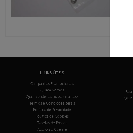
LINKS ÚTEIS
Campanhas Promocionais
Quem Somos
Rua 
Quer vender as nossas marcas?
Quin
Termos e Condições gerais
Política de Privacidade
Política de Cookies
Tabelas de Preços
Apoio ao Cliente