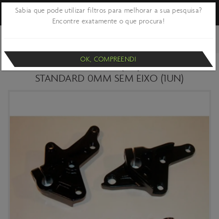
Sabia que pode utilizar filtros para melhorar a sua pesquisa?
Encontre exatamente o que procura!
VOLTAR
CICLISMO
BICICLETAS E QUADROS
PEÇAS - DROPOUTS E EIXOS
DE RODA
OK, COMPREENDI
DROPOUTS SCOTT (KIT) IDS 12MM
STANDARD 0MM SEM EIXO (1UN)