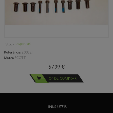
Disponível
Stock
Referência
200521
Marca
SCOTT
57,99 €
ONDE COMPRAR
LINKS ÚTEIS