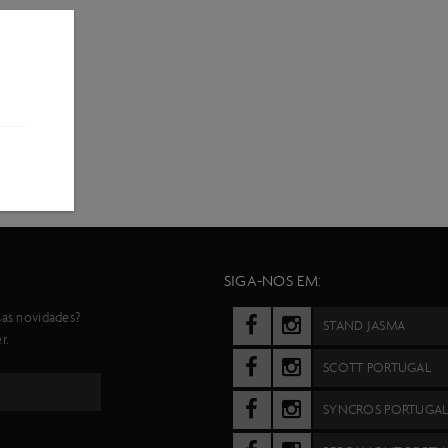
SIGA-NOS EM:
sas novidades?
STAND JASMA
r.
SCOTT PORTUGAL
SYNCROS PORTUGA