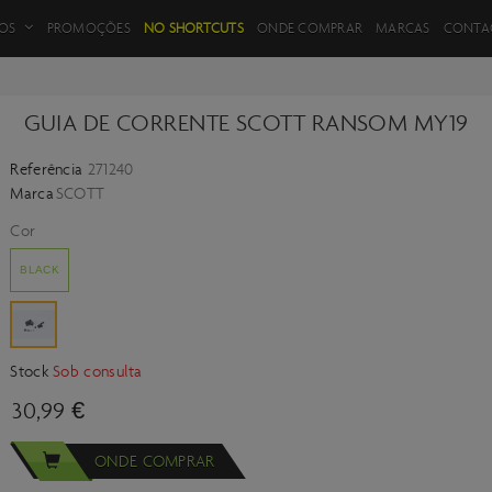
FILTROS DE PRODUTOS
OS
PROMOÇÕES
NO SHORTCUTS
ONDE COMPRAR
MARCAS
CONTA
GUIA DE CORRENTE SCOTT RANSOM MY19
Referência
271240
VOLTAR
Marca
SCOTT
Cor
BLACK
Stock
Sob consulta
30,99 €
ONDE COMPRAR