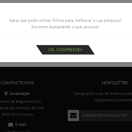
Sabia que pode utilizar filtros para melhorar a sua pesquisa?
Encontre exatamente o que procura!
OK, COMPREENDI
CONTACTE-NOS
NEWSLETTER
Localização
Deseja estar a par de todas as nos
Subscreva a newslette
Nuno de Braganca Lote 1
ta de São Nicolau de Fora
2855-093 Corroios
SUBSCREVER NEWSLETTER
E-mail