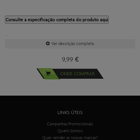
Consulte a especificação completa do produto aqui
Ver descrição completa
Importante:
As especificacões técnicas deste produto estão sujeitas a
9,99 €
alterações sem aviso prévio.
As imagens deste produto são meramente ilustrativas.
ONDE COMPRAR
LINKS ÚTEIS
Campanhas Promocionais
Quem Somos
Quer vender as nossas marcas?