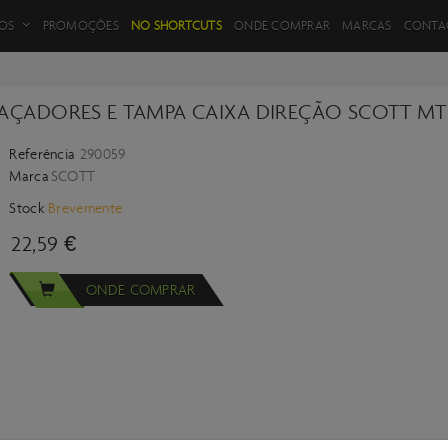
FILTROS DE PRODUTOS
OS
PROMOÇÕES
NO SHORTCUTS
ONDE COMPRAR
MARCAS
CONTA
PAÇADORES E TAMPA CAIXA DIREÇÃO SCOTT MT
Referência
290059
VOLTAR
Marca
SCOTT
Stock
Brevemente
22,59 €
ONDE COMPRAR