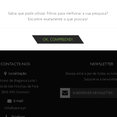
Sabia que pode utilizar filtros para melhorar a sua pesquisa?
Encontre exatamente o que procura!
OK, COMPREENDI
CONTACTE-NOS
NEWSLETTER
Localização
Deseja estar a par de todas as nos
Subscreva a newslette
Nuno de Braganca Lote 1
ta de São Nicolau de Fora
2855-093 Corroios
SUBSCREVER NEWSLETTER
E-mail
info@jasma.pt
Telefone