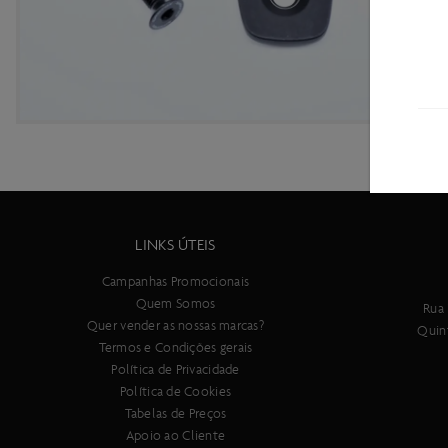
LINKS ÚTEIS
Campanhas Promocionais
Quem Somos
Rua 
Quer vender as nossas marcas?
Quin
Termos e Condições gerais
Política de Privacidade
Política de Cookies
Tabelas de Preços
Apoio ao Cliente