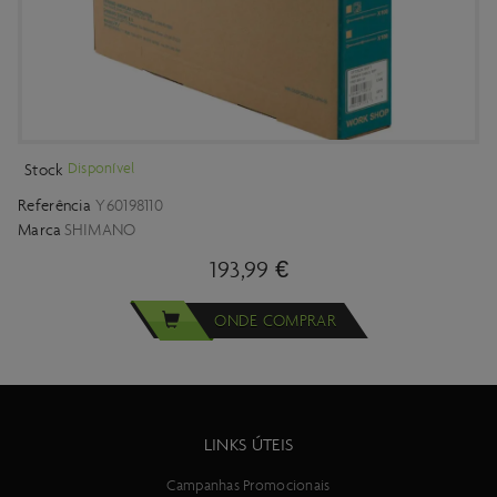
Disponível
Stock
Referência
Y60198110
Marca
SHIMANO
193,99 €
ONDE COMPRAR
LINKS ÚTEIS
Campanhas Promocionais