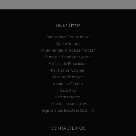
LINKS ÚTEIS
Campanhas Promocionais
Quem Somos
Quer vender as nossas marcas?
Termos e Condições gerais
Política de Privacidade
Política de Cookies
Tabelas de Preços
Apoio ao Cliente
Garantias
Recrutamento
Livro de reclamações
Registe a sua bicicleta SCOTT!!!
CONTACTE-NOS