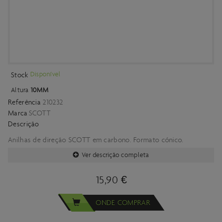
Disponível
Stock
Altura
10MM
Referência
210232
Marca
SCOTT
Descrição
Anilhas de direção SCOTT em carbono. Formato cónico.
Ver descrição completa
15,90 €
ONDE COMPRAR