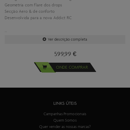
Geometria com flare dos drops
Secção Aero & de conforto
Desenvolvida para a nova Addict RC
Ver descrição completa
Consulte a especificação completa do produto aqui
599,99 €
ONDE COMPRAR
Importante:
As especificacões técnicas deste produto estão sujeitas a
alterações sem aviso prévio.
As imagens deste produto são meramente ilustrativas.
LINKS ÚTEIS
Campanhas Promocionais
Quem Somos
Quer vender as nossas marcas?