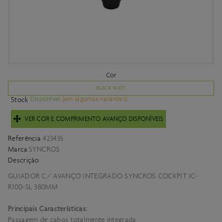
Cor
BLACK MATT
Disponível
(em algumas variantes)
Stock
VER COR E COMPRIMENTO AVANÇO DISPONÍVEIS
Referência
423435
Marca
SYNCROS
Descrição
GUIADOR C/ AVANÇO INTEGRADO SYNCROS COCKPIT IC-
R100-SL 380MM
Principais Características:
Passagem de cabos totalmente integrada