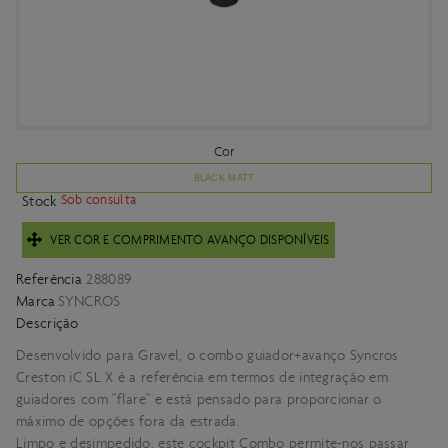
Cor
BLACK MATT
Sob consulta
Stock
VER COR E COMPRIMENTO AVANÇO DISPONÍVEIS
Referência
288089
Marca
SYNCROS
Descrição
Desenvolvido para Gravel, o combo guiador+avanço Syncros
Creston iC SL X é a referência em termos de integração em
guiadores com "flare" e está pensado para proporcionar o
máximo de opções fora da estrada.
Limpo e desimpedido, este cockpit Combo permite-nos passar