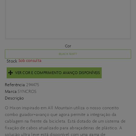
Cor
BLACK MATT
Sob consulta
Stock
VER COR E COMPRIMENTO AVANÇO DISPONÍVEIS
Referência
294475
Marca
SYNCROS
Descrição
O Hixon inspirado em All Mountain utiliza o nosso conceito
combo guiador+avanço que agora permite a integração da
cablagem na frente da bicicleta. Está dotado de um sistema de
fixação de cabos atualizado para abraçadeiras de plástico. A
solução ultra leve está disponível com uma gama de