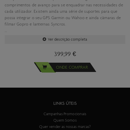
comprimentos de avanço para se enquadrar nas necessidades de
cada utilizador. Existem ainda uma série de suportes para que
possa integrar o seu GPS Garmin ou Wahoo e ainda câmaras de
filmar Gopro e lanternas Syncros.
Esta referência tem guiador de 800mm de largura.
Ver descrição completa
399,99 €
ONDE COMPRAR
LINKS ÚTEIS
Campanhas Promocionais
Quem Somos
Quer vender as nossas marcas?