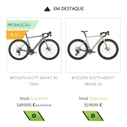
EM DESTAQUE
ROMOÇÃO
15 %
ICICLETA SCOTT ADDICT RC
BICICLETA SCOTT ADDICT
BICI
TEAM
GRAVEL 20
Stock
Disponível
Stock
Disponível
5499,90 €
3599,99 €
6499,99 €
VER MAIS
VER MAIS