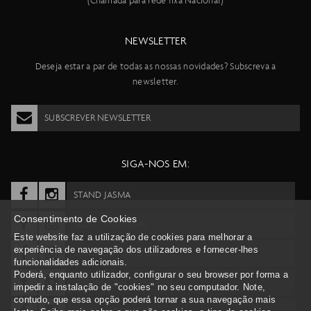
(Chamada para rede fixa Nacional)
NEWSLETTER
Deseja estar a par de todas as nossas novidades? Subscreva a
newsletter.
SUBSCREVER NEWSLETTER
SIGA-NOS EM:
STAND JASMA
Consentimento de Cookies
SCOTT PORTUGAL
Este website faz a utilização de cookies para melhorar a
experiência de navegação dos utilizadores e fornecer-lhes
SYNCROS PORTUGAL
funcionalidades adicionais.
Poderá, enquanto utilizador, configurar o seu browser por forma a
BERGAMONT PORTUGAL
impedir a instalação de "cookies" no seu computador. Note,
contudo, que essa opção poderá tornar a sua navegação mais