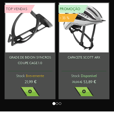
TOP VENDAS
PROMOÇÃO
T
- 33 %
GRADE DE BIDON SYNCROS
CAPACETE SCOTT ARX
COUPE CAGE 1.0
Stock
Brevemente
Stock
Disponível
21,99 €
53,89 €
79,99 €
VER MAIS
VER MAIS